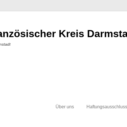
nzösischer Kreis Darmstad
mstadt
Über uns
Haftungsausschlus