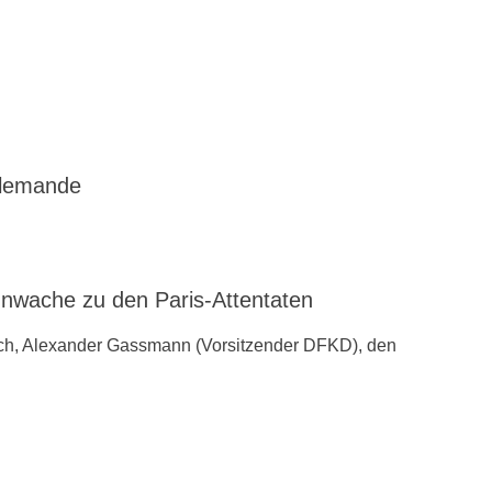
llemande
ache zu den ‪Paris-Attentaten
ch, Alexander Gassmann (Vorsitzender ‪‎DFKD), den