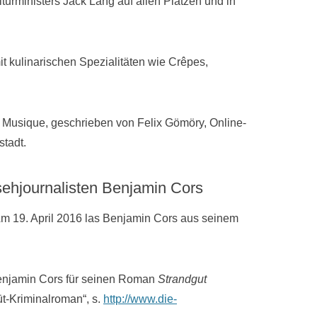
lturministers Jack Lang auf allen Plätzen und in
t kulinarischen Spezialitäten wie Crêpes,
la Musique, geschrieben von Felix Gömöry, Online-
tadt.
sehjournalisten Benjamin Cors
m 19. April 2016 las Benjamin Cors aus seinem
 Benjamin Cors für seinen Roman
Strandgut
üt-Kriminalroman“, s.
http://www.die-