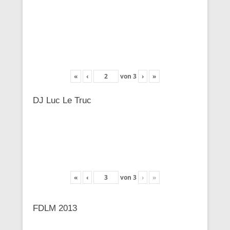
«
‹
von
3
›
»
DJ Luc Le Truc
«
‹
von
3
›
»
FDLM 2013