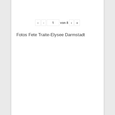
«
‹
von
8
›
»
Fotos Fete Traite-Elysee Darmstadt