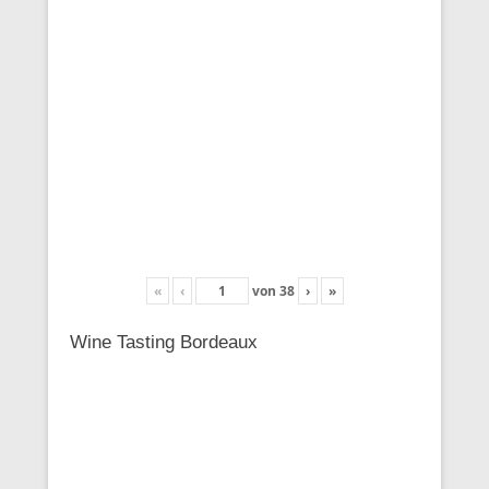
«
‹
von
38
›
»
Wine Tasting Bordeaux