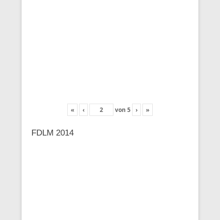
«
‹
von
5
›
»
FDLM 2014