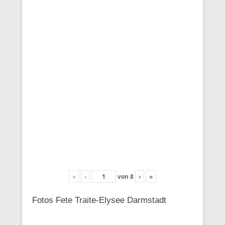
«
‹
von
8
›
»
Fotos Fete Traite-Elysee Darmstadt