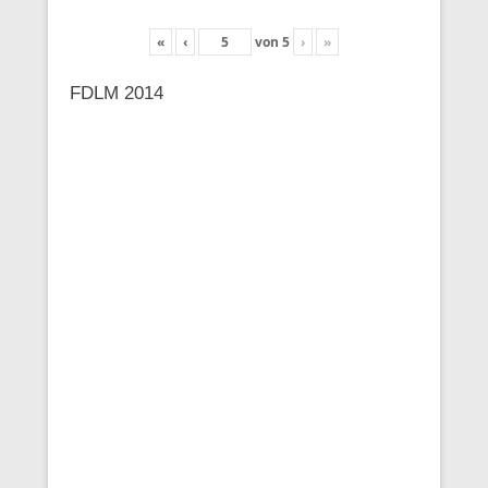
«
‹
von
5
›
»
FDLM 2014