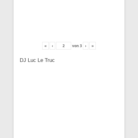
«
‹
von
3
›
»
DJ Luc Le Truc