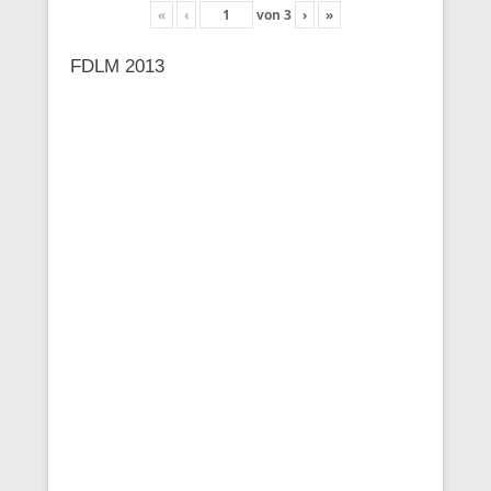
«
‹
von
3
›
»
FDLM 2013