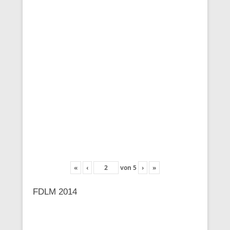
«
‹
von
5
›
»
FDLM 2014