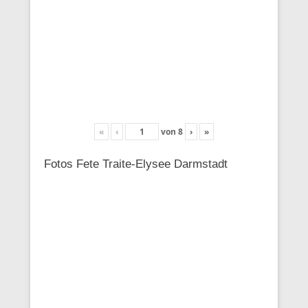
«
‹
von
8
›
»
Fotos Fete Traite-Elysee Darmstadt