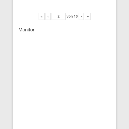
«
‹
von
10
›
»
Monitor