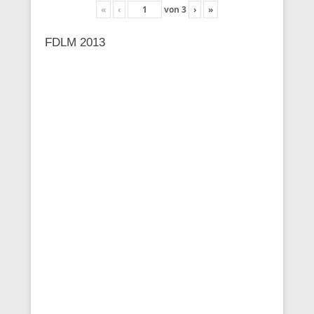
«
‹
von
3
›
»
FDLM 2013