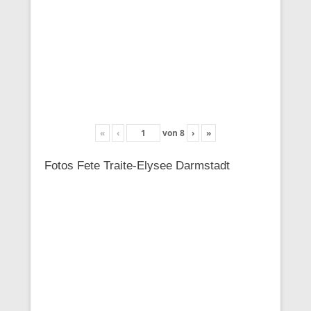
«
‹
von
8
›
»
Fotos Fete Traite-Elysee Darmstadt