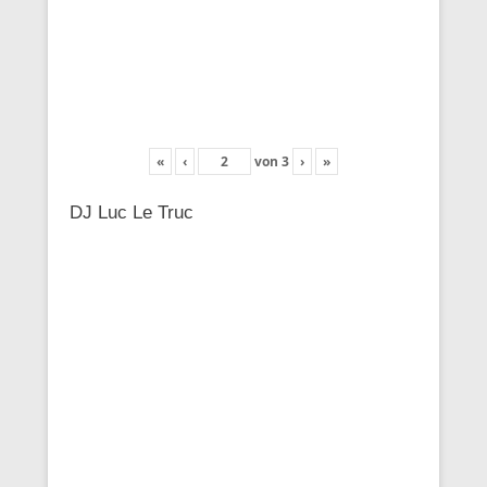
«
‹
von
3
›
»
DJ Luc Le Truc