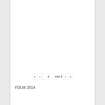
«
‹
von
5
›
»
FDLM 2014