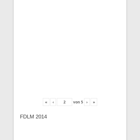
«
‹
von
5
›
»
FDLM 2014