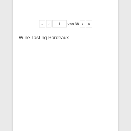
«
‹
von
38
›
»
Wine Tasting Bordeaux