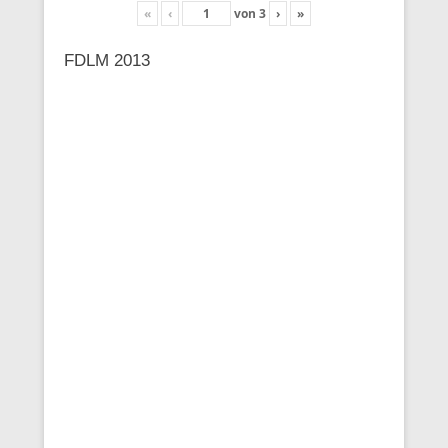
«
‹
von
3
›
»
FDLM 2013