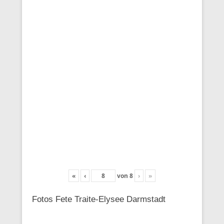
«
‹
von
8
›
»
Fotos Fete Traite-Elysee Darmstadt