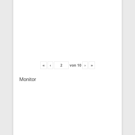
«
‹
von
10
›
»
Monitor