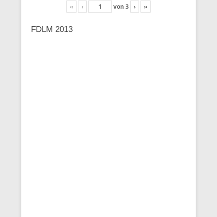
«
‹
von
3
›
»
FDLM 2013