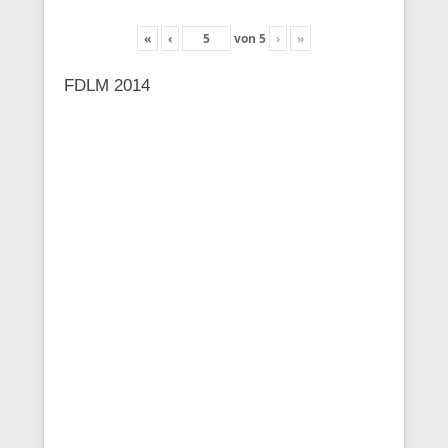
«
‹
von
5
›
»
FDLM 2014