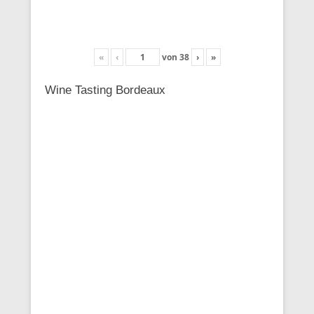
«
‹
von
38
›
»
Wine Tasting Bordeaux