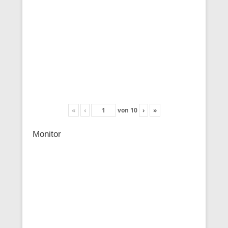
«
‹
von
10
›
»
Monitor