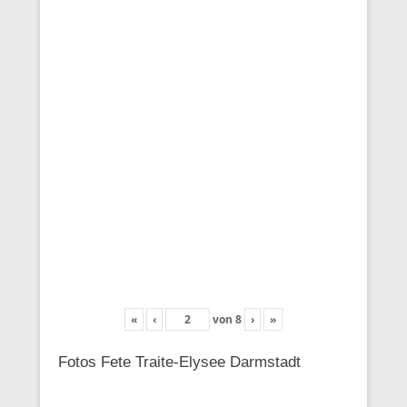
«
‹
von
8
›
»
Fotos Fete Traite-Elysee Darmstadt