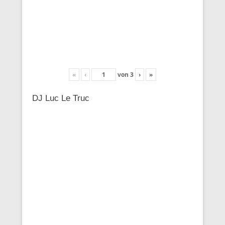
«
‹
von
3
›
»
DJ Luc Le Truc