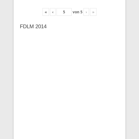
«
‹
von
5
›
»
FDLM 2014