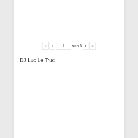
«
‹
von
3
›
»
DJ Luc Le Truc