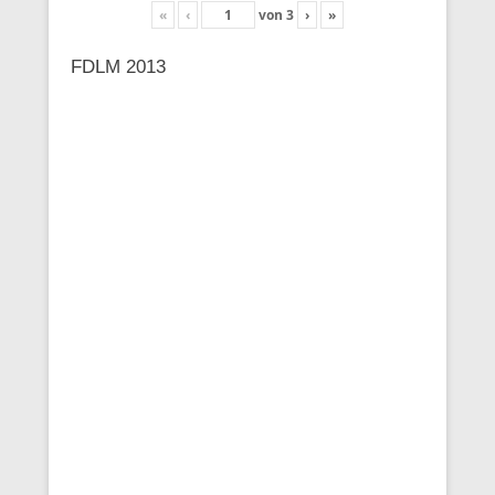
«
‹
von
3
›
»
FDLM 2013