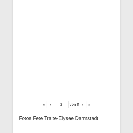
«
‹
von
8
›
»
Fotos Fete Traite-Elysee Darmstadt