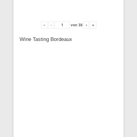
«
‹
von
38
›
»
Wine Tasting Bordeaux