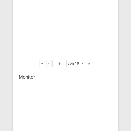
«
‹
von
10
›
»
Monitor