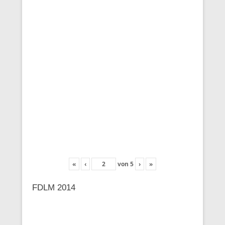
«
‹
von
5
›
»
FDLM 2014