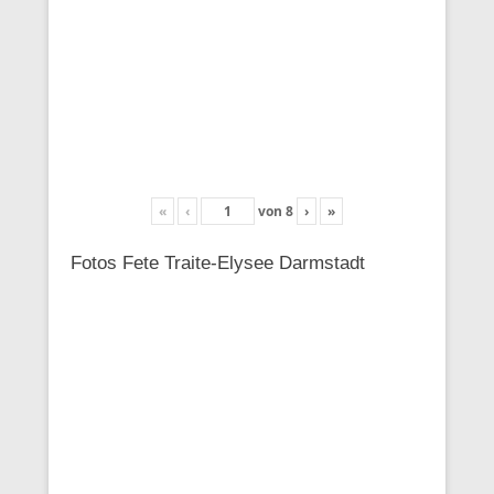
«
‹
von
8
›
»
Fotos Fete Traite-Elysee Darmstadt