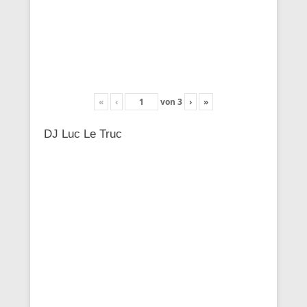
«
‹
von
3
›
»
DJ Luc Le Truc