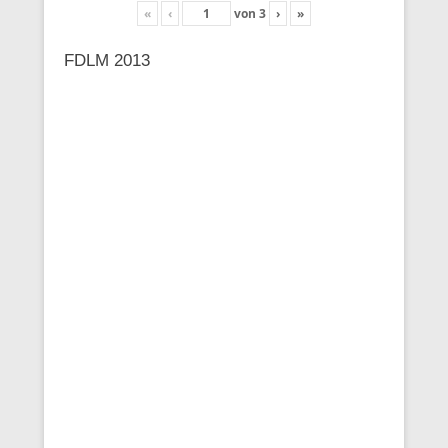
«
‹
von
3
›
»
FDLM 2013