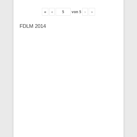
«
‹
von
5
›
»
FDLM 2014