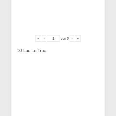
«
‹
von
3
›
»
DJ Luc Le Truc