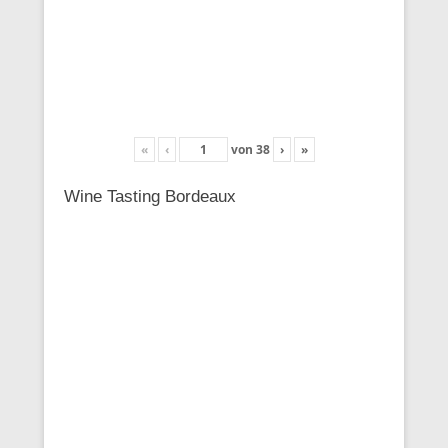
«
‹
von
38
›
»
Wine Tasting Bordeaux