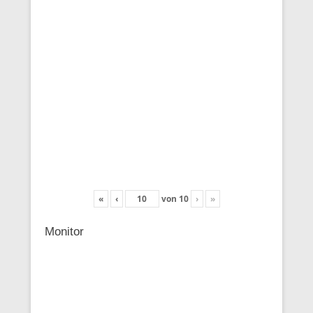
«
‹
von
10
›
»
Monitor