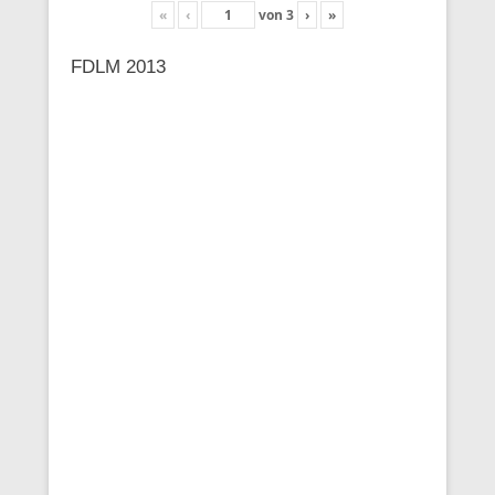
«
‹
von
3
›
»
FDLM 2013