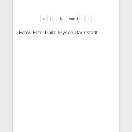
«
‹
von
8
›
»
Fotos Fete Traite-Elysee Darmstadt