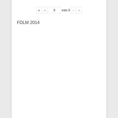
«
‹
von
5
›
»
FDLM 2014