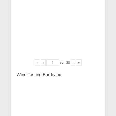
«
‹
von
38
›
»
Wine Tasting Bordeaux