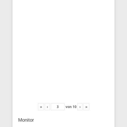
«
‹
von
10
›
»
Monitor