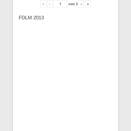
«
‹
von
3
›
»
FDLM 2013