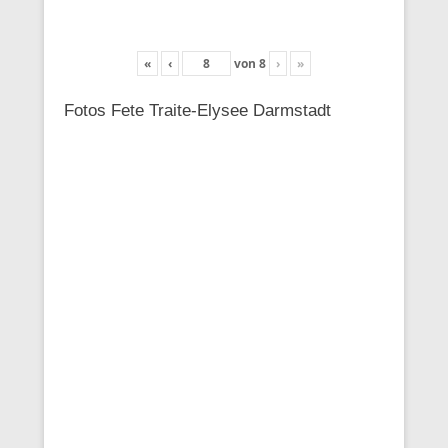
«
‹
von
8
›
»
Fotos Fete Traite-Elysee Darmstadt