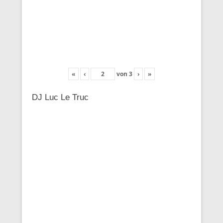
«
‹
von
3
›
»
DJ Luc Le Truc