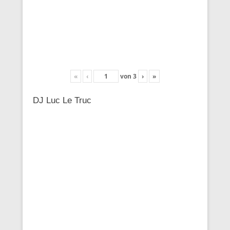
«
‹
von
3
›
»
DJ Luc Le Truc