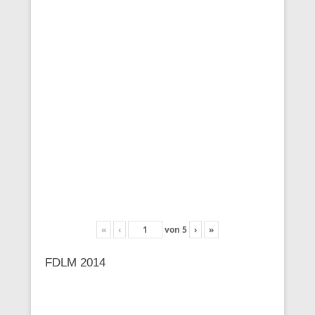
«
‹
von
5
›
»
FDLM 2014