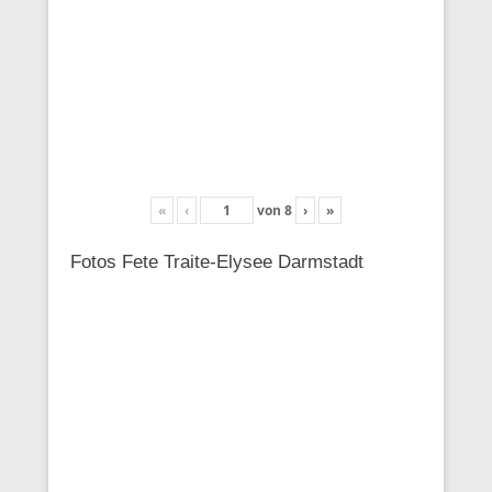
«
‹
von
8
›
»
Fotos Fete Traite-Elysee Darmstadt