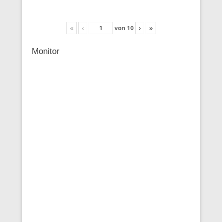
«
‹
von
10
›
»
Monitor