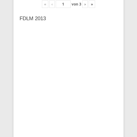
«
‹
von
3
›
»
FDLM 2013