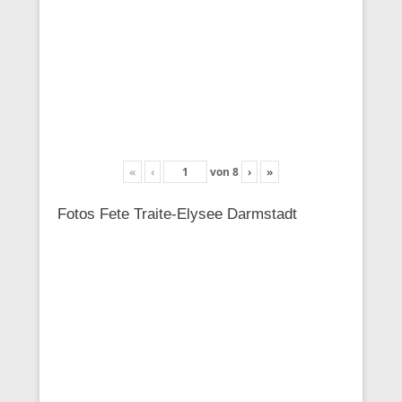
«
‹
von
8
›
»
Fotos Fete Traite-Elysee Darmstadt