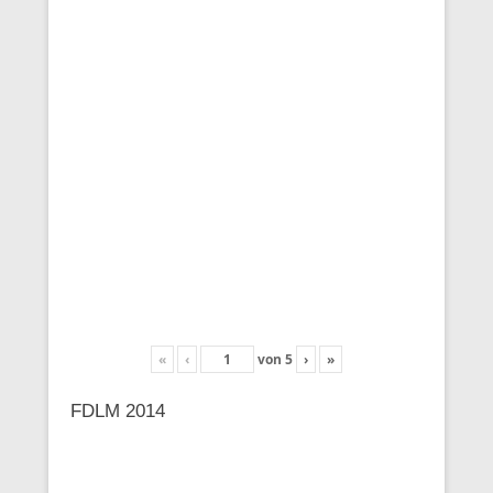
«
‹
von
5
›
»
FDLM 2014