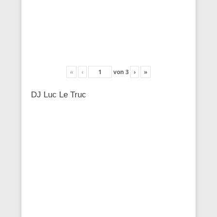
«
‹
von
3
›
»
DJ Luc Le Truc