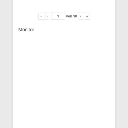
«
‹
von
10
›
»
Monitor