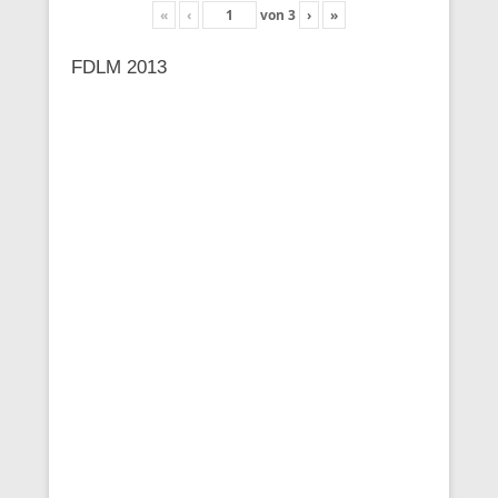
«
‹
von
3
›
»
FDLM 2013