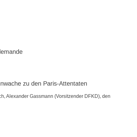
llemande
ache zu den ‪Paris-Attentaten
ch, Alexander Gassmann (Vorsitzender ‪‎DFKD), den