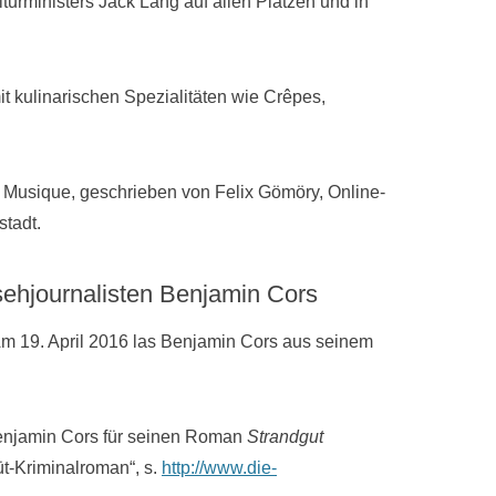
lturministers Jack Lang auf allen Plätzen und in
t kulinarischen Spezialitäten wie Crêpes,
la Musique, geschrieben von Felix Gömöry, Online-
tadt.
sehjournalisten Benjamin Cors
m 19. April 2016 las Benjamin Cors aus seinem
 Benjamin Cors für seinen Roman
Strandgut
üt-Kriminalroman“, s.
http://www.die-