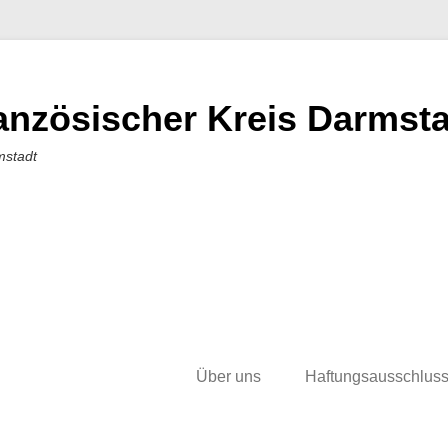
nzösischer Kreis Darmstad
mstadt
Über uns
Haftungsausschlus