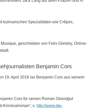
lturministers Jack Lang auf allen Plätzen und in
t kulinarischen Spezialitäten wie Crêpes,
la Musique, geschrieben von Felix Gömöry, Online-
tadt.
sehjournalisten Benjamin Cors
m 19. April 2016 las Benjamin Cors aus seinem
 Benjamin Cors für seinen Roman
Strandgut
üt-Kriminalroman“, s.
http://www.die-