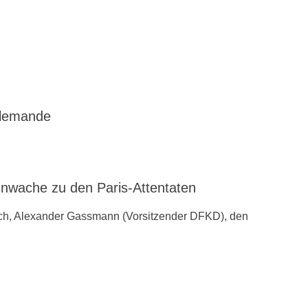
llemande
ache zu den ‪Paris-Attentaten
ch, Alexander Gassmann (Vorsitzender ‪‎DFKD), den