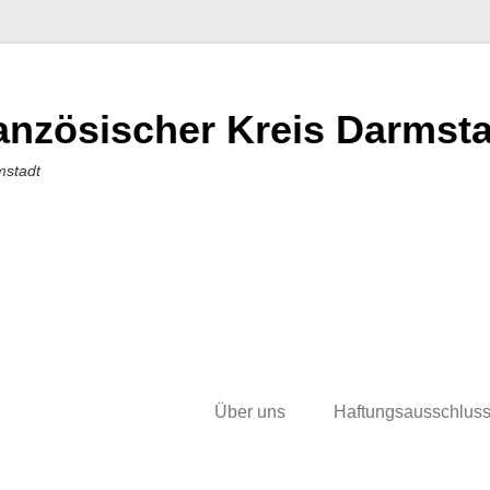
nzösischer Kreis Darmstad
mstadt
Über uns
Haftungsausschlus