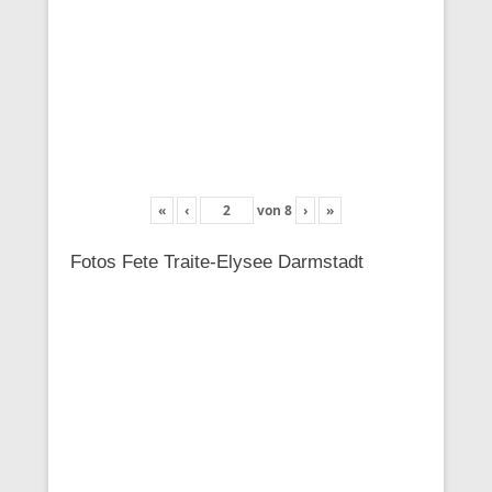
«
‹
von
8
›
»
Fotos Fete Traite-Elysee Darmstadt