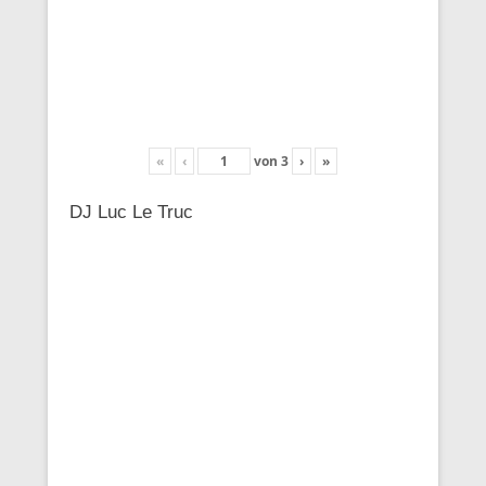
«
‹
von
3
›
»
DJ Luc Le Truc