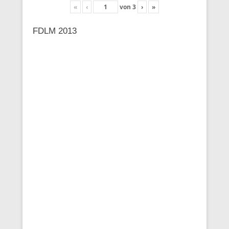
«
‹
von
3
›
»
FDLM 2013