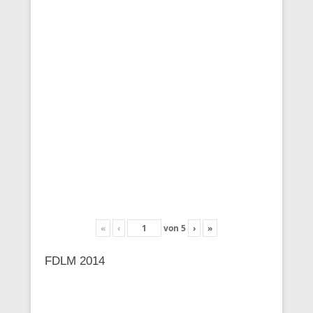
«
‹
von
5
›
»
FDLM 2014