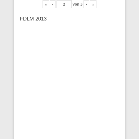
«
‹
von
3
›
»
FDLM 2013