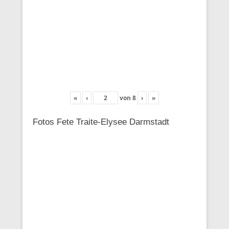
«
‹
von
8
›
»
Fotos Fete Traite-Elysee Darmstadt