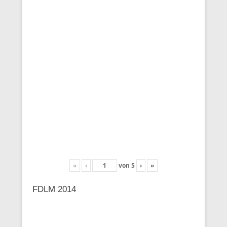
«
‹
von
5
›
»
FDLM 2014