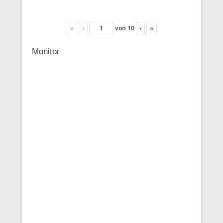
«
‹
von
10
›
»
Monitor