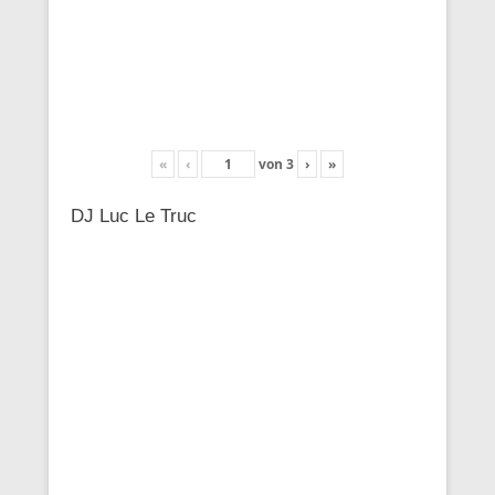
«
‹
von
3
›
»
DJ Luc Le Truc