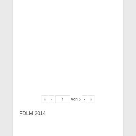
«
‹
von
5
›
»
FDLM 2014