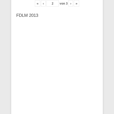
«
‹
von
3
›
»
FDLM 2013