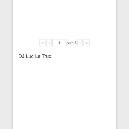
«
‹
von
3
›
»
DJ Luc Le Truc