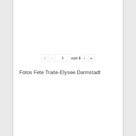
«
‹
von
8
›
»
Fotos Fete Traite-Elysee Darmstadt