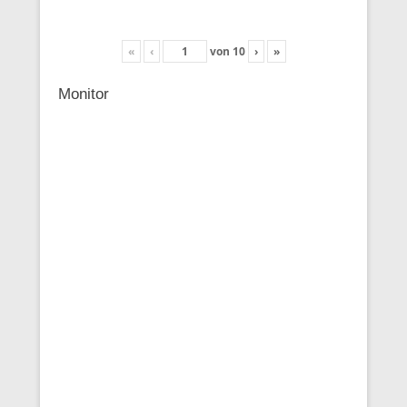
«
‹
von
10
›
»
Monitor