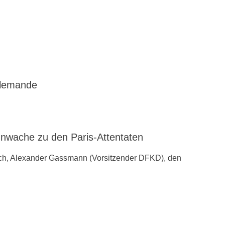
llemande
ache zu den ‪Paris-Attentaten
ch, Alexander Gassmann (Vorsitzender ‪‎DFKD), den