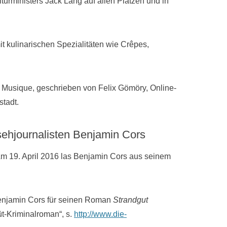
lturministers Jack Lang auf allen Plätzen und in
t kulinarischen Spezialitäten wie Crêpes,
la Musique, geschrieben von Felix Gömöry, Online-
tadt.
sehjournalisten Benjamin Cors
m 19. April 2016 las Benjamin Cors aus seinem
 Benjamin Cors für seinen Roman
Strandgut
üt-Kriminalroman“, s.
http://www.die-