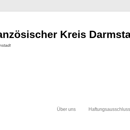
nzösischer Kreis Darmstad
mstadt
Über uns
Haftungsausschlus