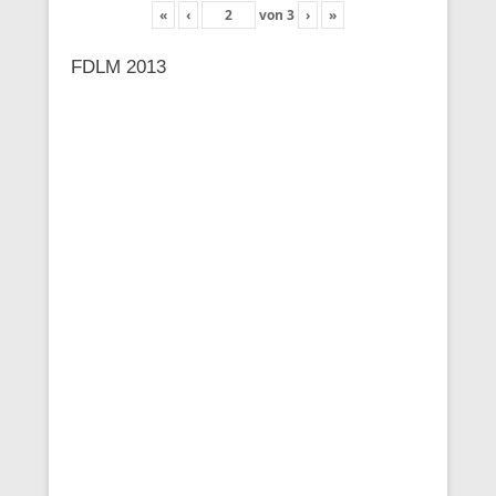
«
‹
von
3
›
»
FDLM 2013