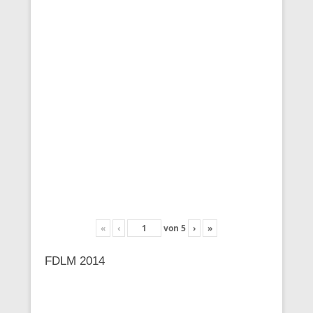
«
‹
von
5
›
»
FDLM 2014