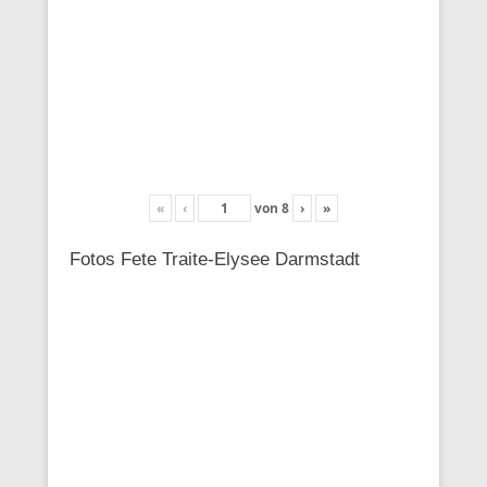
«
‹
von
8
›
»
Fotos Fete Traite-Elysee Darmstadt