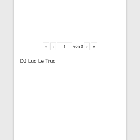
«
‹
von
3
›
»
DJ Luc Le Truc