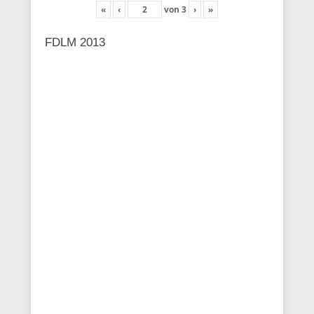
«
‹
von
3
›
»
FDLM 2013