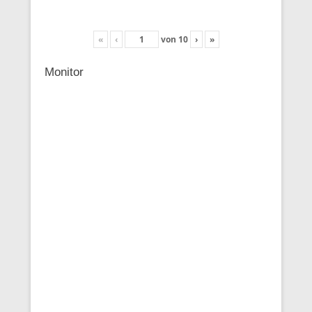
«
‹
von
10
›
»
Monitor