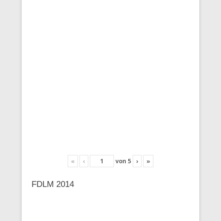
«
‹
von
5
›
»
FDLM 2014