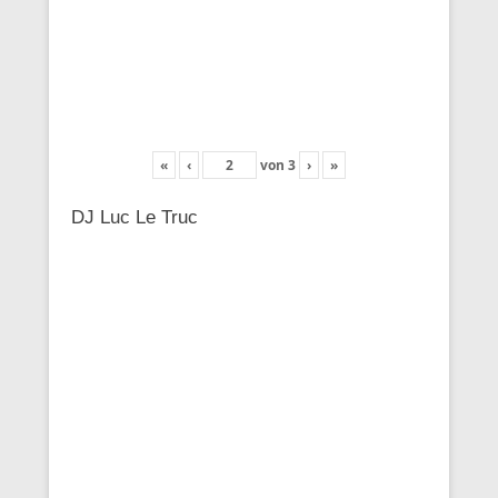
«
‹
von
3
›
»
DJ Luc Le Truc