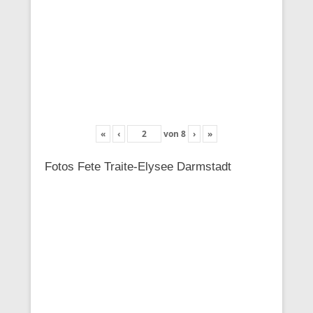
«
‹
von
8
›
»
Fotos Fete Traite-Elysee Darmstadt