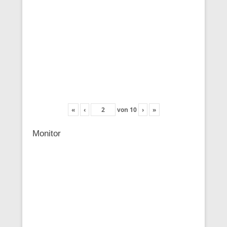
«
‹
von
10
›
»
Monitor