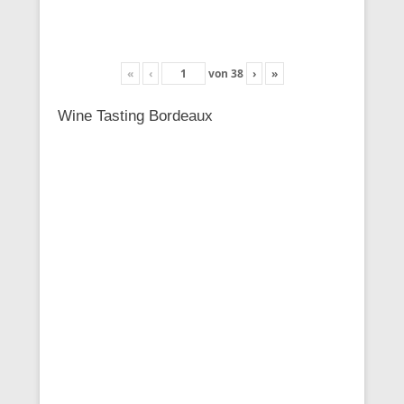
«
‹
von
38
›
»
Wine Tasting Bordeaux