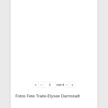
«
‹
von
8
›
»
Fotos Fete Traite-Elysee Darmstadt