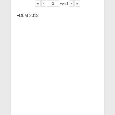
«
‹
von
3
›
»
FDLM 2013