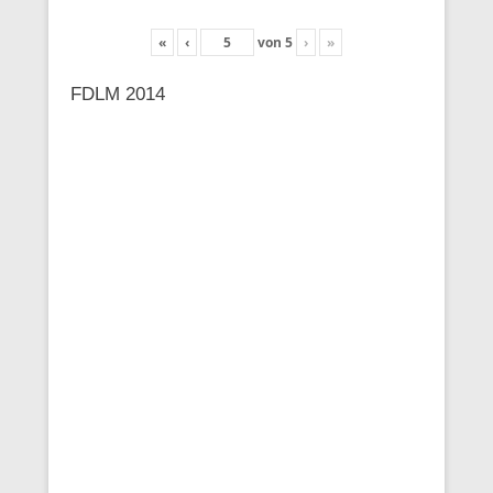
«
‹
von
5
›
»
FDLM 2014