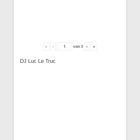
«
‹
von
3
›
»
DJ Luc Le Truc