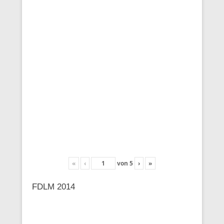
«
‹
von
5
›
»
FDLM 2014