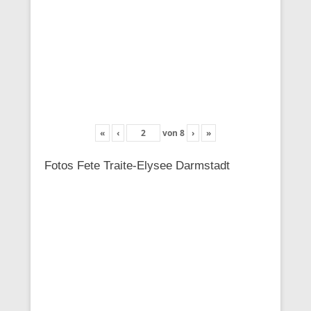
«
‹
von
8
›
»
Fotos Fete Traite-Elysee Darmstadt