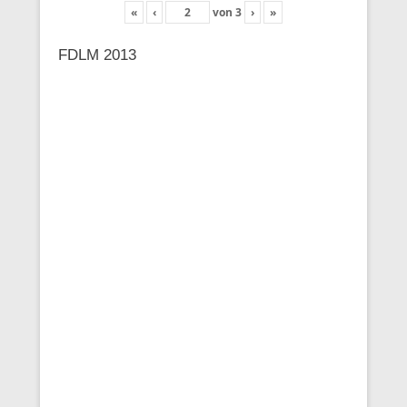
«
‹
von
3
›
»
FDLM 2013