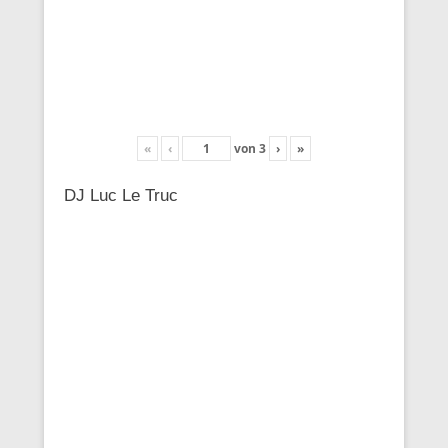
«
‹
von
3
›
»
DJ Luc Le Truc