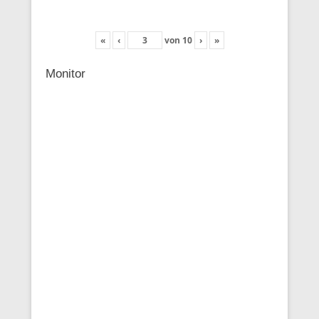
«
‹
von
10
›
»
Monitor