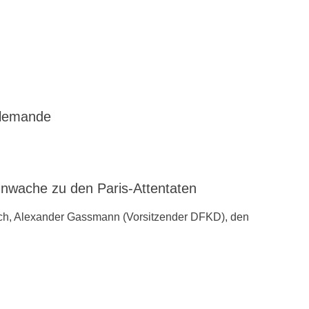
llemande
ache zu den ‪Paris-Attentaten
ch, Alexander Gassmann (Vorsitzender ‪‎DFKD), den