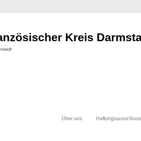
nzösischer Kreis Darmstad
mstadt
Über uns
Haftungsausschlus