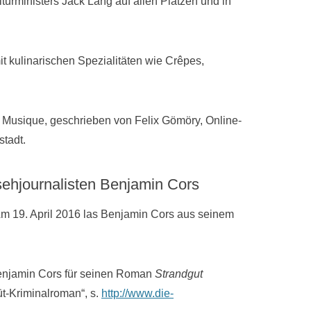
lturministers Jack Lang auf allen Plätzen und in
t kulinarischen Spezialitäten wie Crêpes,
la Musique, geschrieben von Felix Gömöry, Online-
tadt.
sehjournalisten Benjamin Cors
m 19. April 2016 las Benjamin Cors aus seinem
 Benjamin Cors für seinen Roman
Strandgut
üt-Kriminalroman“, s.
http://www.die-