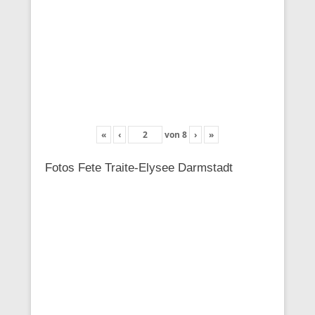
«
‹
von
8
›
»
Fotos Fete Traite-Elysee Darmstadt