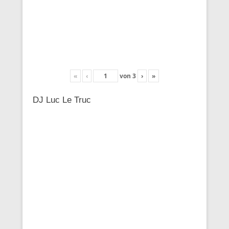
«
‹
von
3
›
»
DJ Luc Le Truc