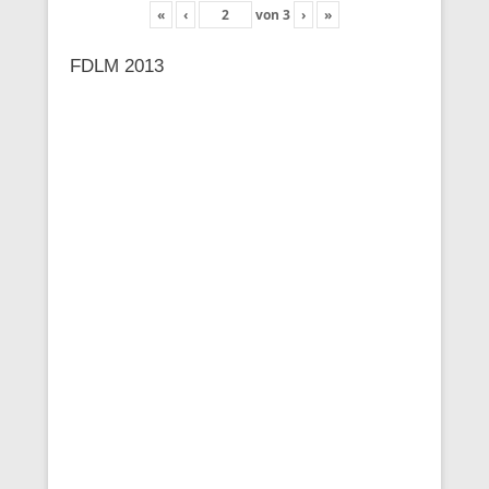
«
‹
von
3
›
»
FDLM 2013