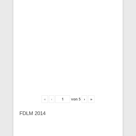
«
‹
von
5
›
»
FDLM 2014