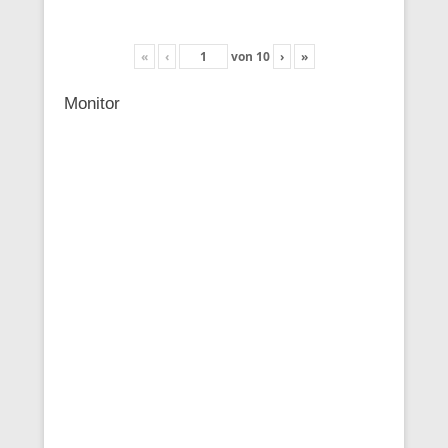
«
‹
von
10
›
»
Monitor