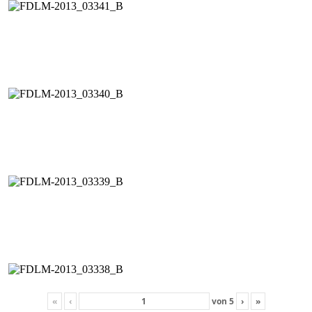
«
‹
von
5
›
»