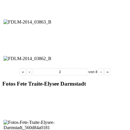
«
‹
von
8
›
»
Fotos Fete Traite-Elysee Darmstadt