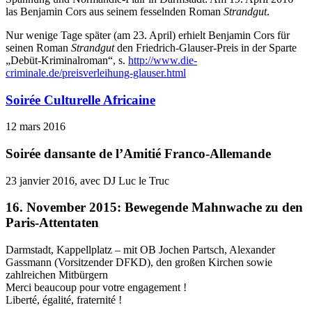
las Benjamin Cors aus seinem fesselnden Roman
Strandgut
.
Nur wenige Tage später (am 23. April) erhielt Benjamin Cors für
seinen Roman
Strandgut
den Friedrich-Glauser-Preis in der Sparte
„Debüt-Kriminalroman“, s.
http://www.die-
criminale.de/preisverleihung-glauser.html
Soirée Culturelle Africaine
12 mars 2016
Soirée dansante de l’Amitié Franco-Allemande
23 janvier 2016, avec DJ Luc le Truc
16. November 2015: Bewegende Mahnwache zu den
‪Paris-Attentaten
Darmstadt, Kappellplatz – mit OB Jochen Partsch, Alexander
Gassmann (Vorsitzender ‪‎DFKD), den großen Kirchen sowie
zahlreichen Mitbürgern
Merci beaucoup pour votre engagement !
Liberté, égalité, fraternité !