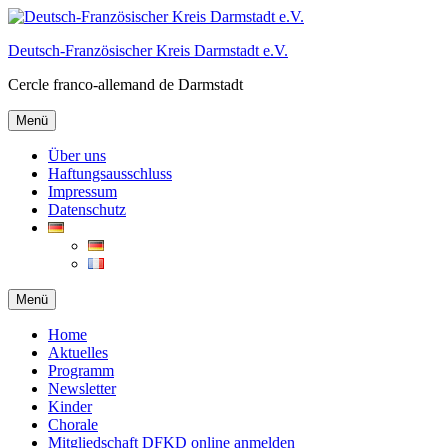
Deutsch-Französischer Kreis Darmstadt e.V.
Cercle franco-allemand de Darmstadt
Menü
Über uns
Haftungsausschluss
Impressum
Datenschutz
Menü
Home
Aktuelles
Programm
Newsletter
Kinder
Chorale
Mitgliedschaft DFKD online anmelden