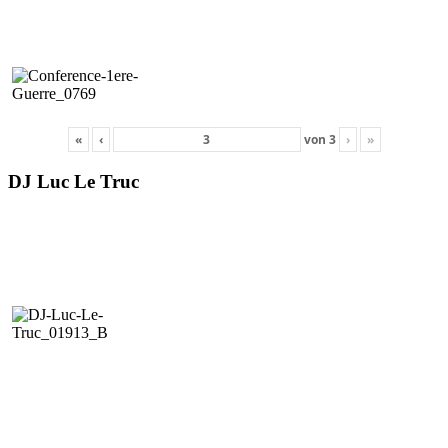
«
‹
von
3
›
»
DJ Luc Le Truc