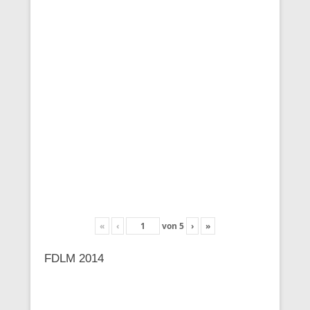
«
‹
von
5
›
»
FDLM 2014