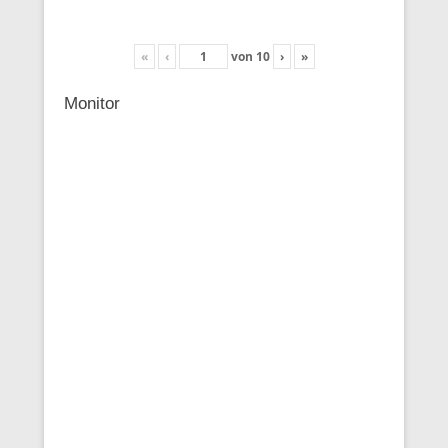
«
‹
von
10
›
»
Monitor