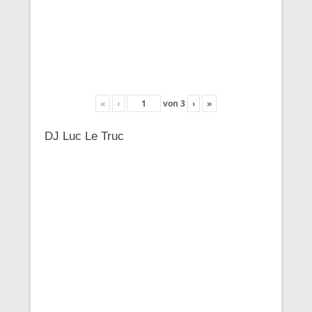
«
‹
von
3
›
»
DJ Luc Le Truc