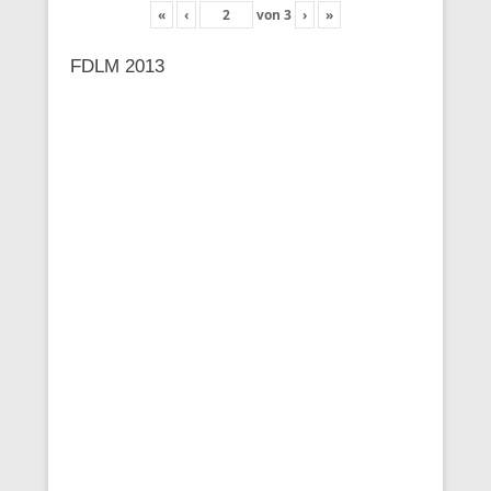
«
‹
von
3
›
»
FDLM 2013