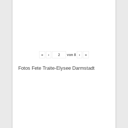
«
‹
von
8
›
»
Fotos Fete Traite-Elysee Darmstadt