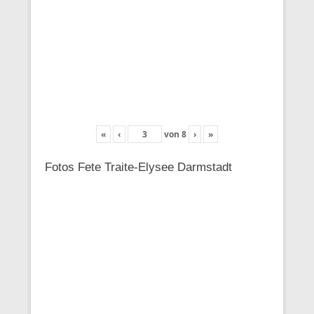
«
‹
von
8
›
»
Fotos Fete Traite-Elysee Darmstadt