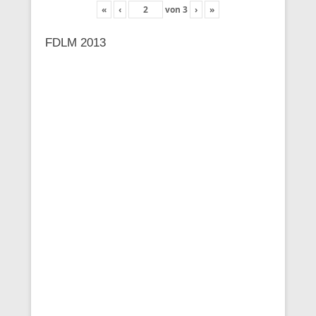
«
‹
von
3
›
»
FDLM 2013