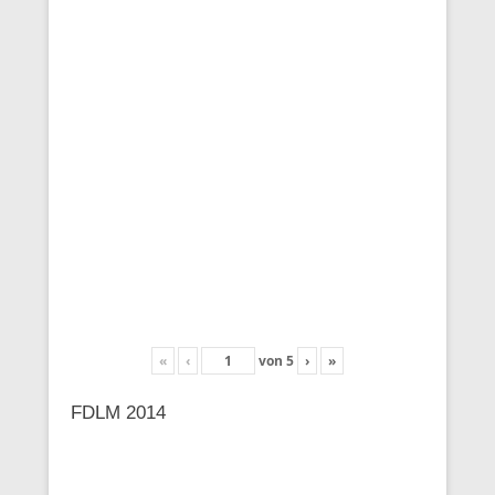
«
‹
von
5
›
»
FDLM 2014