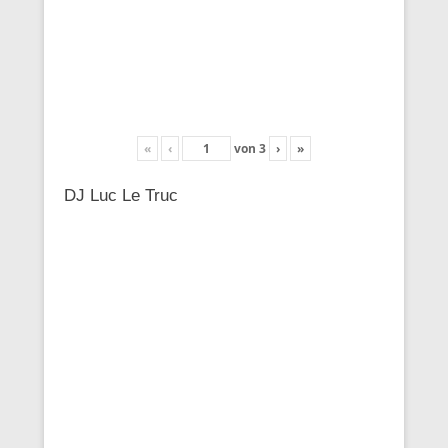
«
‹
von
3
›
»
DJ Luc Le Truc