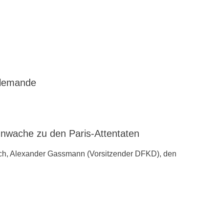
llemande
ache zu den ‪Paris-Attentaten
ch, Alexander Gassmann (Vorsitzender ‪‎DFKD), den