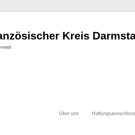
nzösischer Kreis Darmstad
mstadt
Über uns
Haftungsausschlus