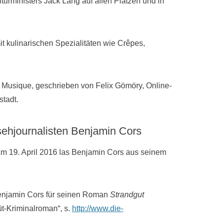
lturministers Jack Lang auf allen Plätzen und in
t kulinarischen Spezialitäten wie Crêpes,
la Musique, geschrieben von Felix Gömöry, Online-
tadt.
sehjournalisten Benjamin Cors
m 19. April 2016 las Benjamin Cors aus seinem
 Benjamin Cors für seinen Roman
Strandgut
üt-Kriminalroman“, s.
http://www.die-