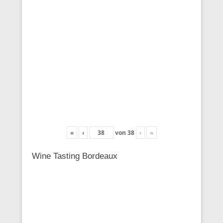
«
‹
von
38
›
»
Wine Tasting Bordeaux