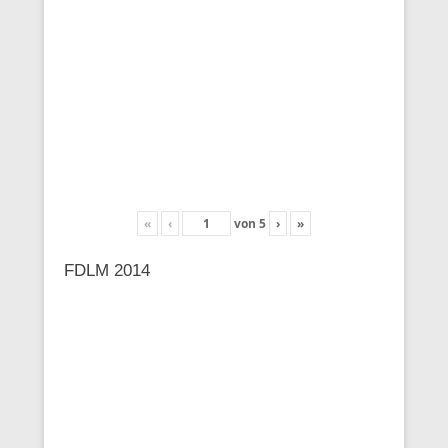
«
‹
von
5
›
»
FDLM 2014