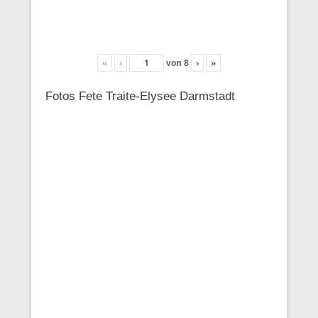
«
‹
von
8
›
»
Fotos Fete Traite-Elysee Darmstadt