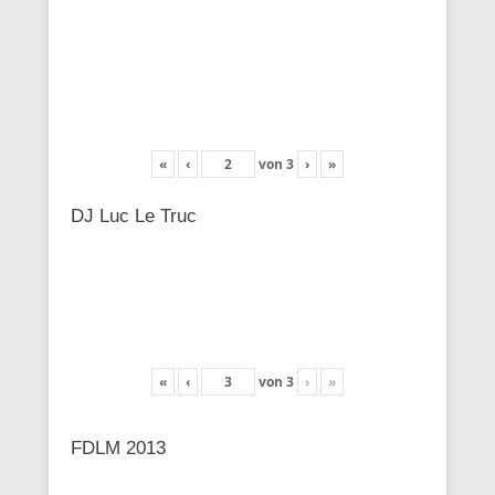
«
‹
von
3
›
»
DJ Luc Le Truc
«
‹
von
3
›
»
FDLM 2013