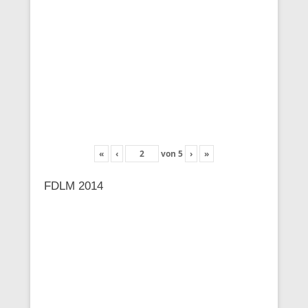
«
‹
von
5
›
»
FDLM 2014