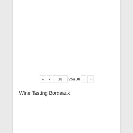
«
‹
von
38
›
»
Wine Tasting Bordeaux