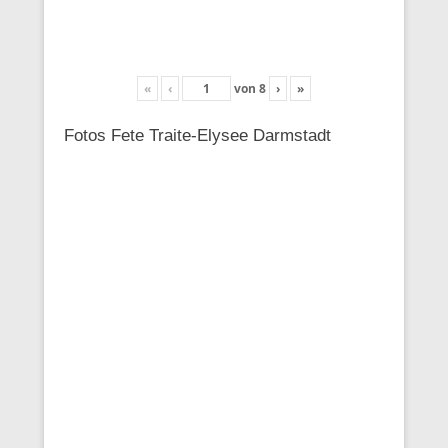
«
‹
von
8
›
»
Fotos Fete Traite-Elysee Darmstadt