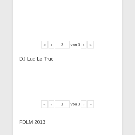
«
‹
von
3
›
»
DJ Luc Le Truc
«
‹
von
3
›
»
FDLM 2013