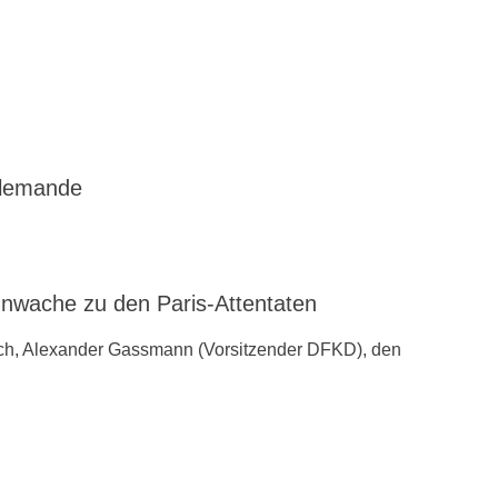
llemande
ache zu den ‪Paris-Attentaten
ch, Alexander Gassmann (Vorsitzender ‪‎DFKD), den