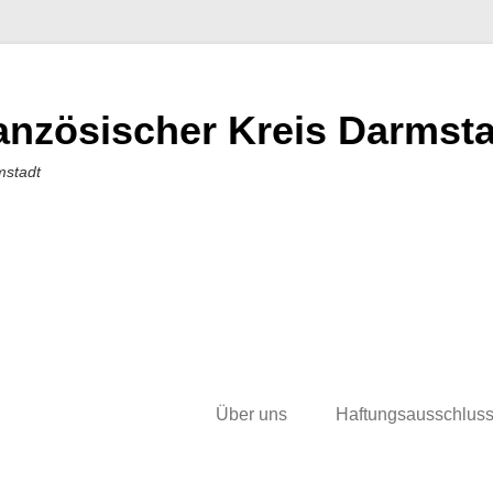
nzösischer Kreis Darmstad
mstadt
Über uns
Haftungsausschlus