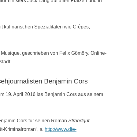
lturministers Jack Lang auf allen Plätzen und in
t kulinarischen Spezialitäten wie Crêpes,
la Musique, geschrieben von Felix Gömöry, Online-
tadt.
sehjournalisten Benjamin Cors
m 19. April 2016 las Benjamin Cors aus seinem
 Benjamin Cors für seinen Roman
Strandgut
üt-Kriminalroman“, s.
http://www.die-