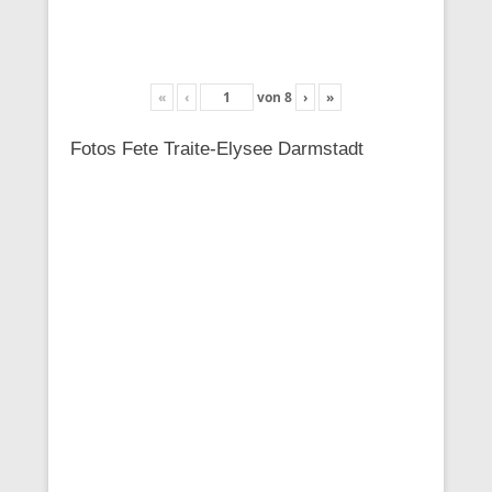
«
‹
von
8
›
»
Fotos Fete Traite-Elysee Darmstadt