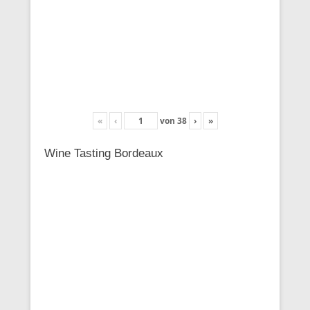
«
‹
von
38
›
»
Wine Tasting Bordeaux