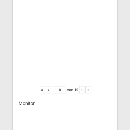
«
‹
von
10
›
»
Monitor