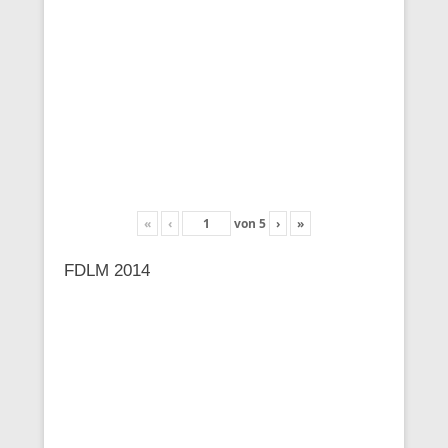
«
‹
von
5
›
»
FDLM 2014