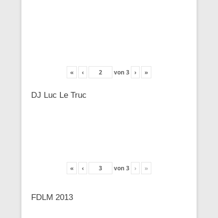
«
‹
von
3
›
»
DJ Luc Le Truc
«
‹
von
3
›
»
FDLM 2013