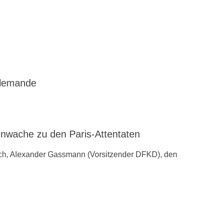
llemande
ache zu den ‪Paris-Attentaten
ch, Alexander Gassmann (Vorsitzender ‪‎DFKD), den