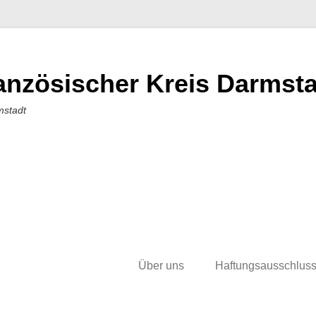
nzösischer Kreis Darmstad
mstadt
Über uns
Haftungsausschlus