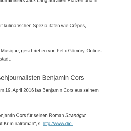
lturministers Jack Lang auf allen Plätzen und in
t kulinarischen Spezialitäten wie Crêpes,
la Musique, geschrieben von Felix Gömöry, Online-
tadt.
sehjournalisten Benjamin Cors
m 19. April 2016 las Benjamin Cors aus seinem
 Benjamin Cors für seinen Roman
Strandgut
üt-Kriminalroman“, s.
http://www.die-