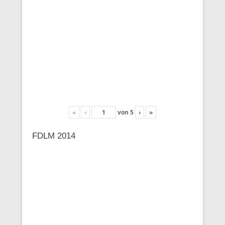
«
‹
von
5
›
»
FDLM 2014