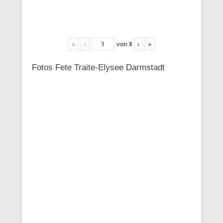
«
‹
von
8
›
»
Fotos Fete Traite-Elysee Darmstadt