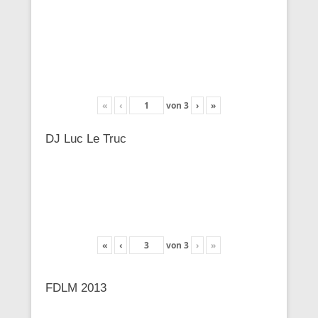
«
‹
von
3
›
»
DJ Luc Le Truc
«
‹
von
3
›
»
FDLM 2013