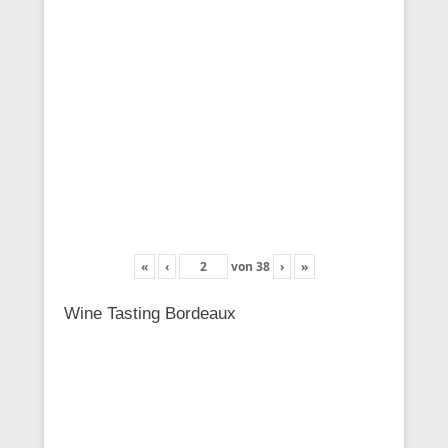
«
‹
von
38
›
»
Wine Tasting Bordeaux