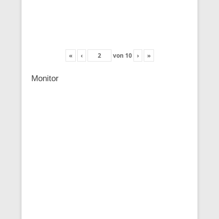
«
‹
von
10
›
»
Monitor