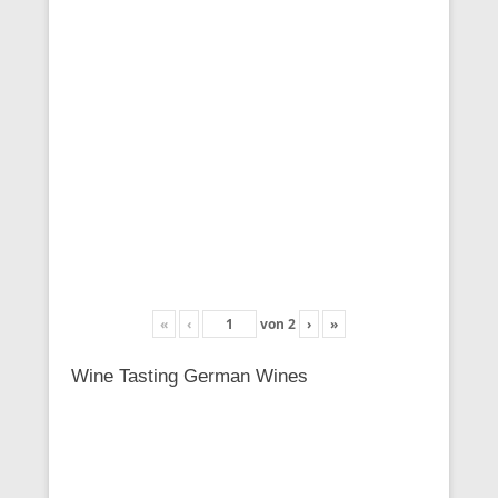
«
‹
von
2
›
»
Wine Tasting German Wines