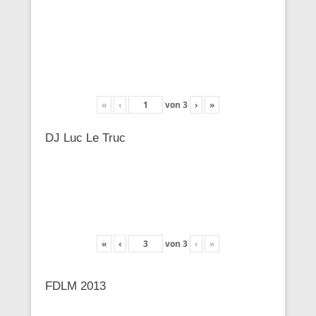
«
‹
von
3
›
»
DJ Luc Le Truc
«
‹
von
3
›
»
FDLM 2013