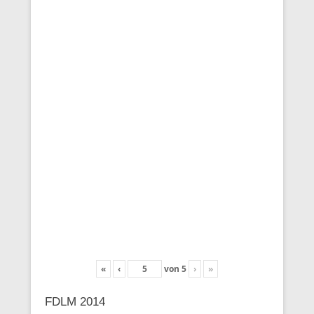
«
‹
von
5
›
»
FDLM 2014