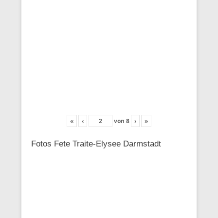
«
‹
von
8
›
»
Fotos Fete Traite-Elysee Darmstadt