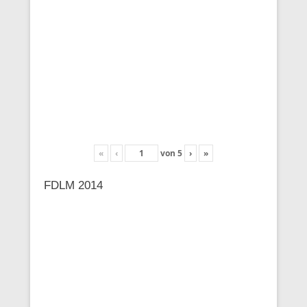
«
‹
von
5
›
»
FDLM 2014