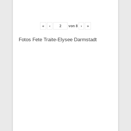
«
‹
von
8
›
»
Fotos Fete Traite-Elysee Darmstadt