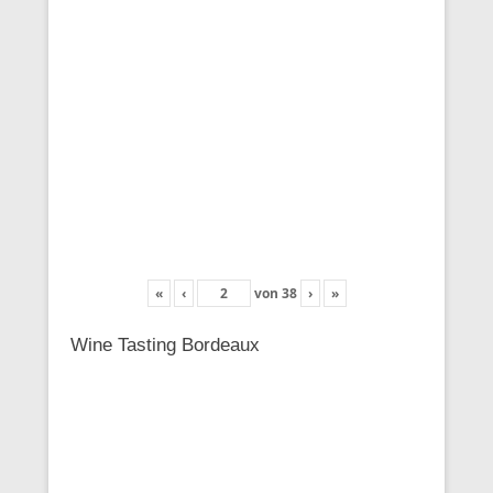
«
‹
von
38
›
»
Wine Tasting Bordeaux