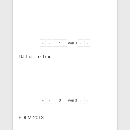
«
‹
von
3
›
»
DJ Luc Le Truc
«
‹
von
3
›
»
FDLM 2013