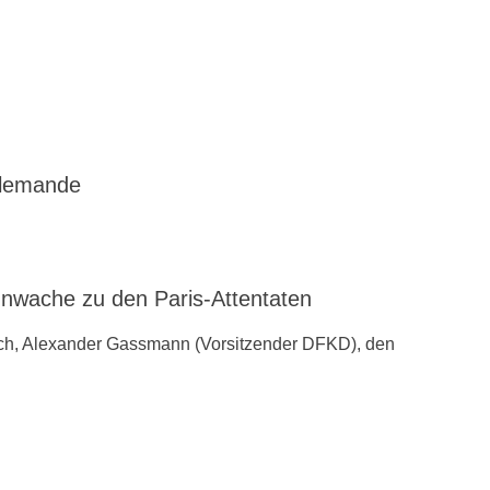
llemande
ache zu den ‪Paris-Attentaten
ch, Alexander Gassmann (Vorsitzender ‪‎DFKD), den