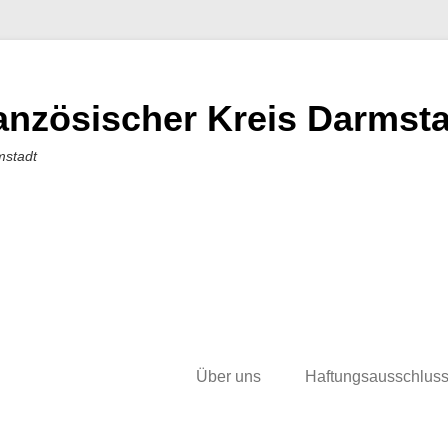
nzösischer Kreis Darmstad
mstadt
Über uns
Haftungsausschlus