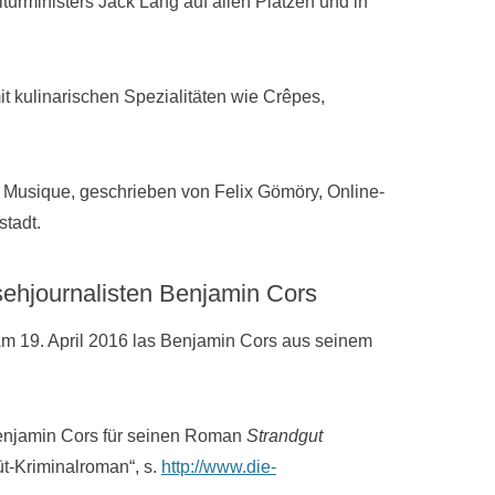
lturministers Jack Lang auf allen Plätzen und in
t kulinarischen Spezialitäten wie Crêpes,
la Musique, geschrieben von Felix Gömöry, Online-
tadt.
sehjournalisten Benjamin Cors
m 19. April 2016 las Benjamin Cors aus seinem
 Benjamin Cors für seinen Roman
Strandgut
üt-Kriminalroman“, s.
http://www.die-