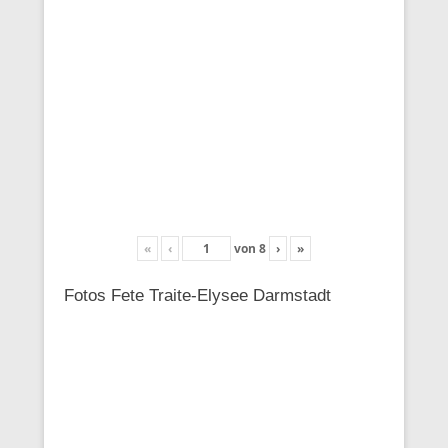
«
‹
von
8
›
»
Fotos Fete Traite-Elysee Darmstadt