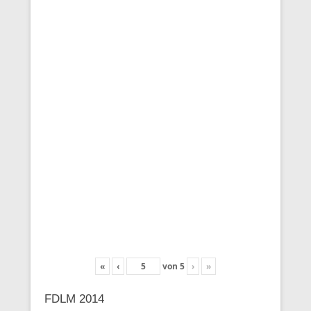
«
‹
von
5
›
»
FDLM 2014