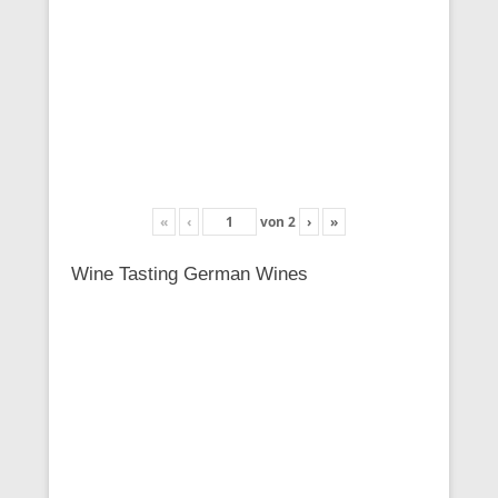
«
‹
von
2
›
»
Wine Tasting German Wines