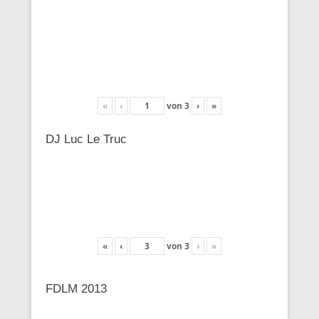
«
‹
von
3
›
»
DJ Luc Le Truc
«
‹
von
3
›
»
FDLM 2013