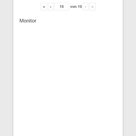
«
‹
von
10
›
»
Monitor