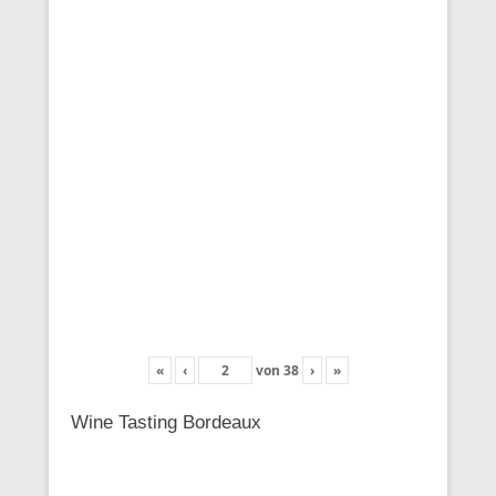
«
‹
von
38
›
»
Wine Tasting Bordeaux