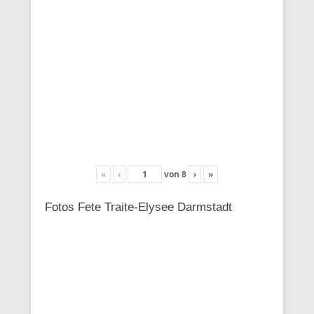
«
‹
von
8
›
»
Fotos Fete Traite-Elysee Darmstadt