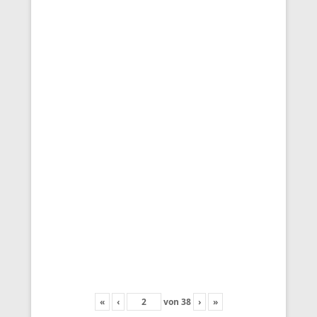
«
‹
von
38
›
»