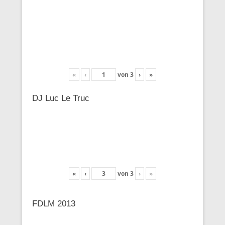
«
‹
von
3
›
»
DJ Luc Le Truc
«
‹
von
3
›
»
FDLM 2013