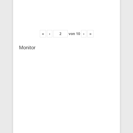
«
‹
von
10
›
»
Monitor