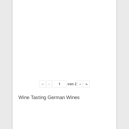
«
‹
von
2
›
»
Wine Tasting German Wines