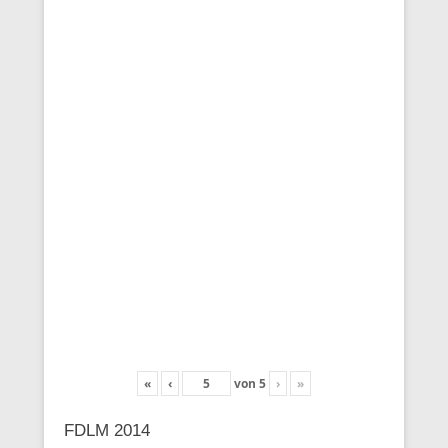
«
‹
von
5
›
»
FDLM 2014