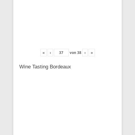
«
‹
von
38
›
»
Wine Tasting Bordeaux