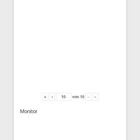
«
‹
von
10
›
»
Monitor