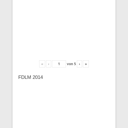
«
‹
von
5
›
»
FDLM 2014