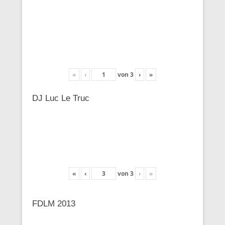
«
‹
von
3
›
»
DJ Luc Le Truc
«
‹
von
3
›
»
FDLM 2013