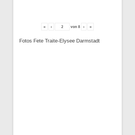
«
‹
von
8
›
»
Fotos Fete Traite-Elysee Darmstadt