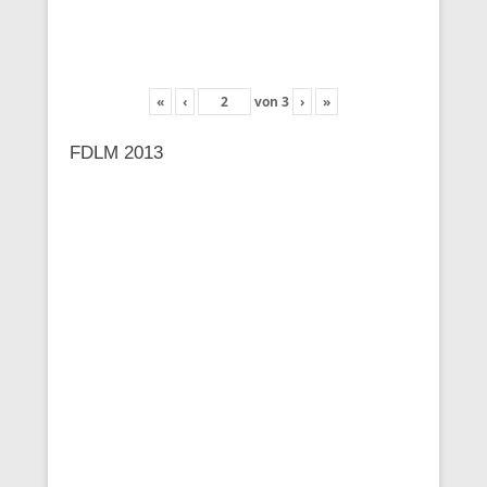
«
‹
von
3
›
»
FDLM 2013