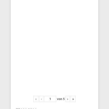
«
‹
von
5
›
»