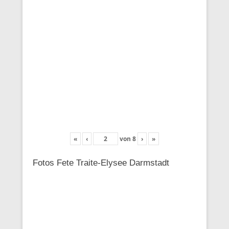
«
‹
von
8
›
»
Fotos Fete Traite-Elysee Darmstadt