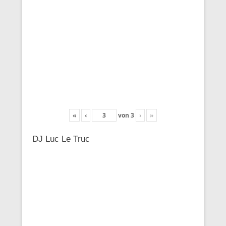
«
‹
von
3
›
»
DJ Luc Le Truc