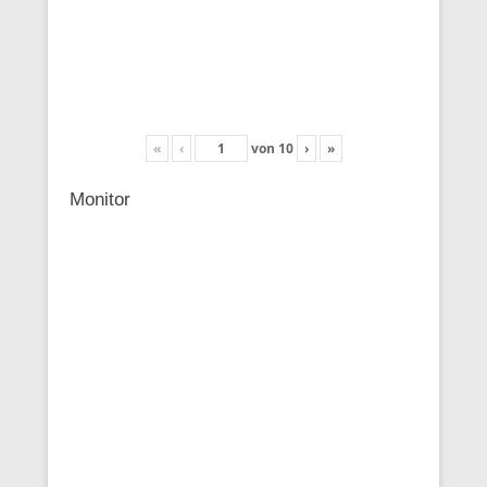
«
‹
von
10
›
»
Monitor