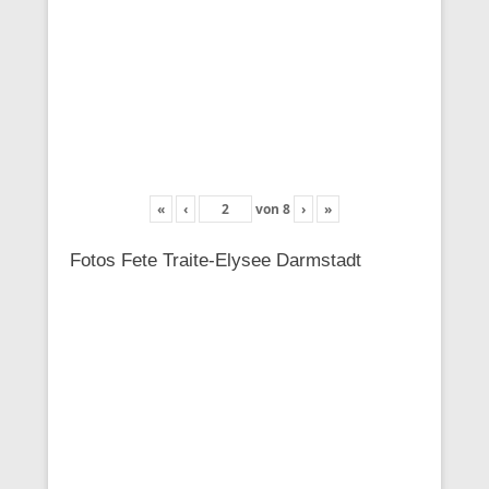
«
‹
von
8
›
»
Fotos Fete Traite-Elysee Darmstadt