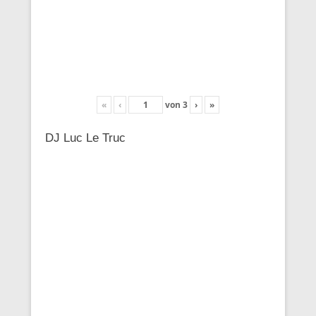
«
‹
von
3
›
»
DJ Luc Le Truc