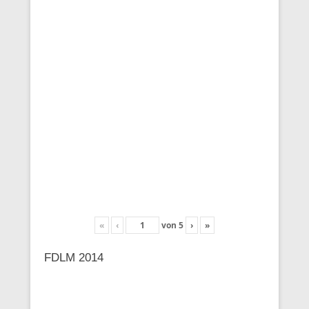
«
‹
von
5
›
»
FDLM 2014