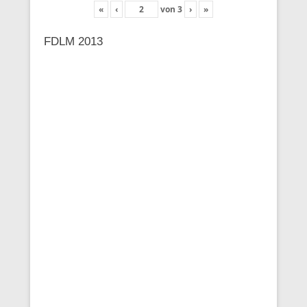
«
‹
von
3
›
»
FDLM 2013