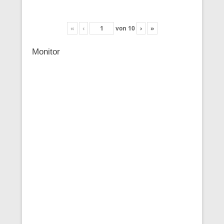
«
‹
von
10
›
»
Monitor