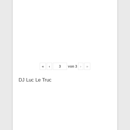
«
‹
von
3
›
»
DJ Luc Le Truc