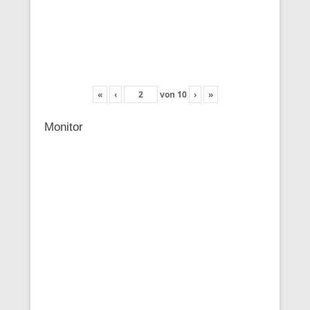
«
‹
von
10
›
»
Monitor