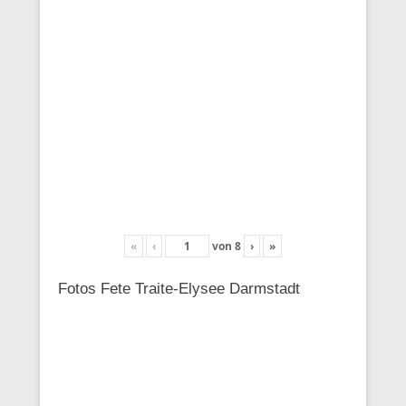
«
‹
von
8
›
»
Fotos Fete Traite-Elysee Darmstadt