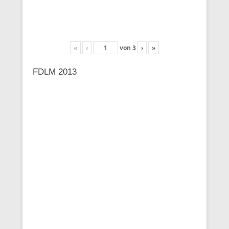
«
‹
von
3
›
»
FDLM 2013