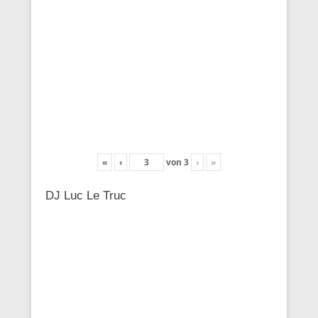
«
‹
von
3
›
»
DJ Luc Le Truc