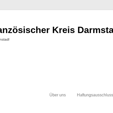
nzösischer Kreis Darmstad
mstadt
Über uns
Haftungsausschlus