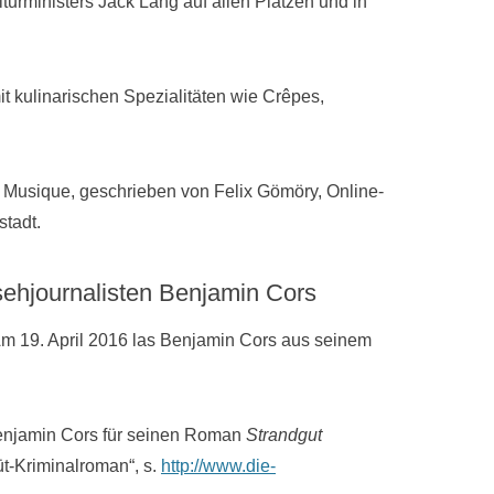
lturministers Jack Lang auf allen Plätzen und in
t kulinarischen Spezialitäten wie Crêpes,
la Musique, geschrieben von Felix Gömöry, Online-
tadt.
sehjournalisten Benjamin Cors
m 19. April 2016 las Benjamin Cors aus seinem
 Benjamin Cors für seinen Roman
Strandgut
üt-Kriminalroman“, s.
http://www.die-