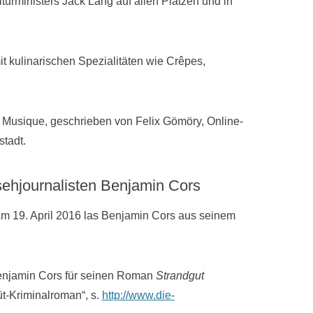
lturministers Jack Lang auf allen Plätzen und in
t kulinarischen Spezialitäten wie Crêpes,
la Musique, geschrieben von Felix Gömöry, Online-
tadt.
sehjournalisten Benjamin Cors
m 19. April 2016 las Benjamin Cors aus seinem
 Benjamin Cors für seinen Roman
Strandgut
üt-Kriminalroman“, s.
http://www.die-