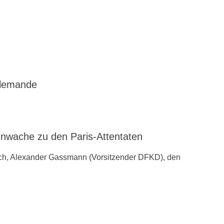
llemande
ache zu den ‪Paris-Attentaten
ch, Alexander Gassmann (Vorsitzender ‪‎DFKD), den