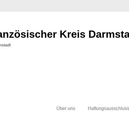
nzösischer Kreis Darmstad
mstadt
Über uns
Haftungsausschlus