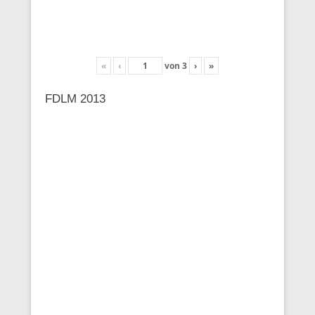
«
‹
von
3
›
»
FDLM 2013