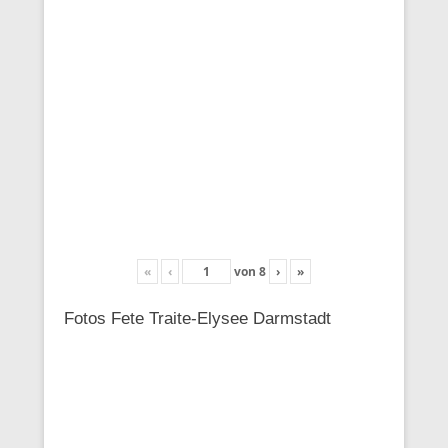
«
‹
von
8
›
»
Fotos Fete Traite-Elysee Darmstadt