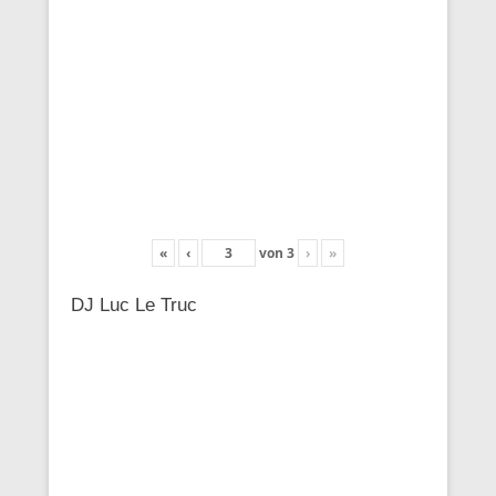
«
‹
von
3
›
»
DJ Luc Le Truc