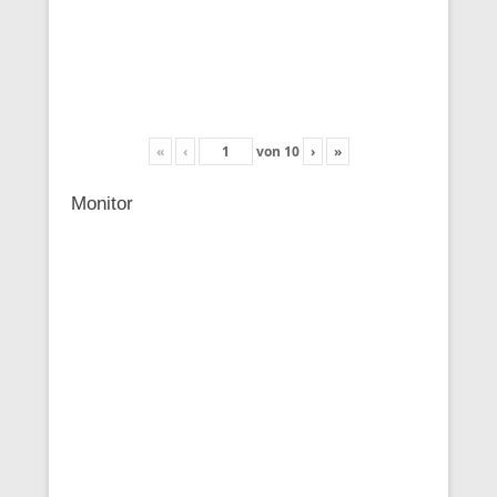
«
‹
von
10
›
»
Monitor