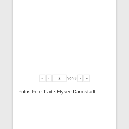
«
‹
von
8
›
»
Fotos Fete Traite-Elysee Darmstadt