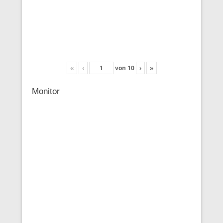
«
‹
von
10
›
»
Monitor