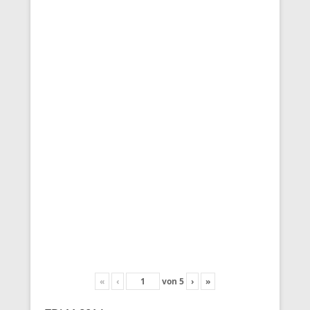
«
‹
von
5
›
»