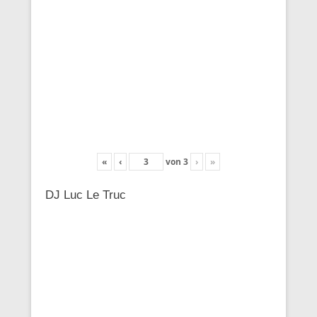
«
‹
von
3
›
»
DJ Luc Le Truc