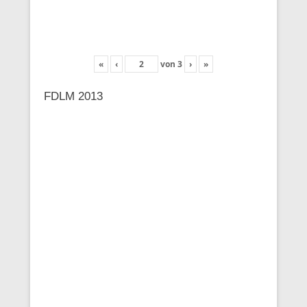
«
‹
von
3
›
»
FDLM 2013