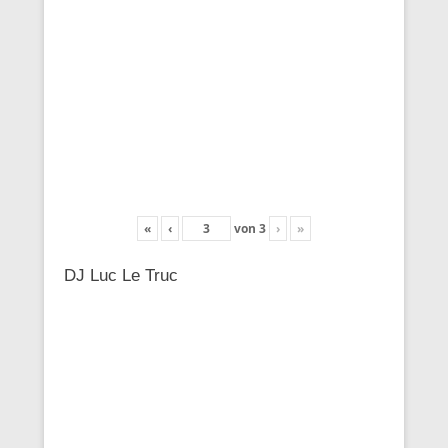
«
‹
von
3
›
»
DJ Luc Le Truc