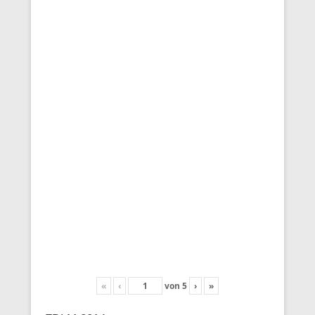
«
‹
von
5
›
»