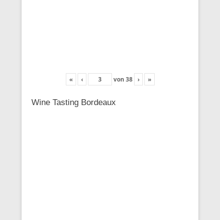
«
‹
von
38
›
»
Wine Tasting Bordeaux