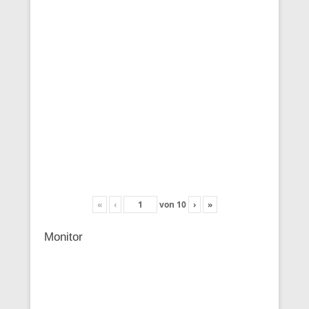
«
‹
von
10
›
»
Monitor